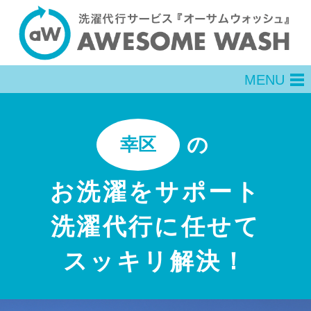
MENU
men
の
幸区
お洗濯をサポート
洗濯代行に任せて
スッキリ解決！