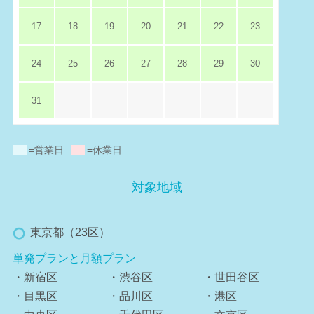
17
18
19
20
21
22
23
24
25
26
27
28
29
30
31
=営業日
=休業日
対象地域
東京都（23区）
単発プランと月額プラン
・新宿区
・渋谷区
・世田谷区
・目黒区
・品川区
・港区