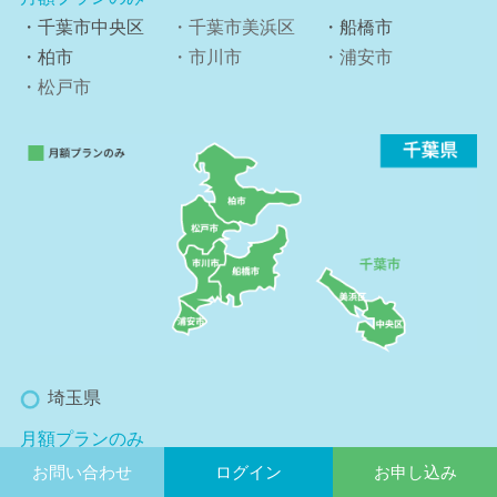
・千葉市中央区
・千葉市美浜区
・船橋市
・柏市
・市川市
・浦安市
・松戸市
埼玉県
月額プランのみ
・さいたま市大宮
・さいたま市中央
・さいたま市浦和
お問い合わせ
ログイン
お申し込み
区
区
区