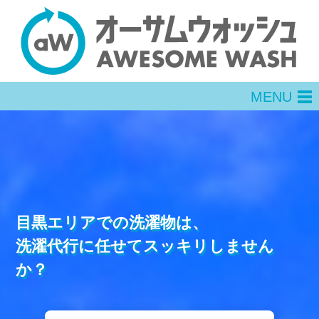
MENU
men
目黒エリアでの洗濯物は、
洗濯代行に任せてスッキリしません
か？