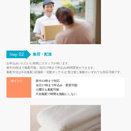
02
集荷・配達
Step
お申込みいただいた時間にスタッフが伺います。
夜中23時まで集配可能。当日17時まで申込み/時間変更ができます。
集配方法は不在集配 (店舗前・宅配ボックス)と受け渡し集配のいずれでも対応可能です。
ポイント
夜中23時まで対応
当日17時まで申込み・変更可能
土曜日も集配可能
不在集配で時間を無駄にしない