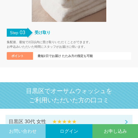
03
受け取り
Step
集配後、最短で2日以内に受け取りいただくことができます。
お申込みいただいた時間にスタッフがお届けに伺います。
ポイント
最短2日でお届け たたみ方の指定も可能
目黒区でオーサムウォッシュを
ご利用いただいた方の口コミ
目黒区 30代 女性
★★★★★
コインランドリーから宅配洗濯代行に変更で効率アッ
お問い合わせ
ログイン
お申し込み
プ！