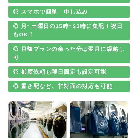
◎ スマホで簡単、申し込み
◎ 月~土曜日の15時~23時に集配！祝日
もOK！
◎ 月額プランの余った分は翌月に繰越し
可
◎ 都度依頼も曜日固定も設定可能
◎ 置き配など、非対面の対応も可能