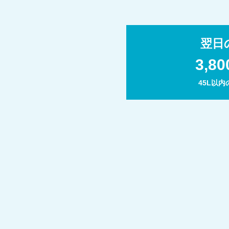
翌日
3,8
45L以