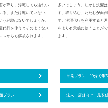
雨が降り、帰宅してら濡れい
多いでしょう。しかし洗濯は
いる、または乾いていない、
す、取り込む、たたむが面倒
いう経験はないでしょうか。
す。洗濯代行を利用すると週
濯代行を使うとそのようなス
をより有意義に使うことがで
レスからも解放されます。
ます。
単発プラン 90分で集
額プラン
法人・店舗向け 最安