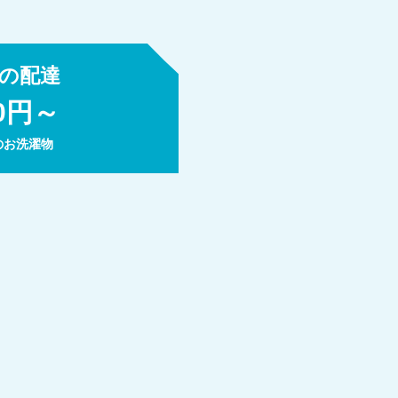
の配達
00円～
のお洗濯物