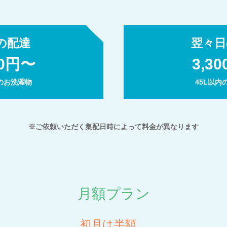
の配達
翌々日
00円〜
3,3
内のお洗濯物
45L以内
※ご依頼いただく集配日時によって料金が異なります
月額プラン
初月は半額、