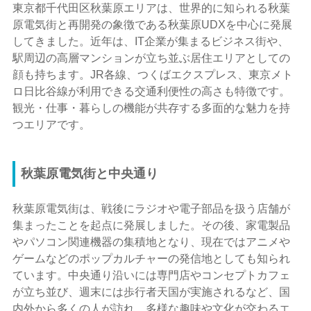
東京都千代田区秋葉原エリアは、世界的に知られる秋葉
原電気街と再開発の象徴である秋葉原UDXを中心に発展
してきました。近年は、IT企業が集まるビジネス街や、
駅周辺の高層マンションが立ち並ぶ居住エリアとしての
顔も持ちます。JR各線、つくばエクスプレス、東京メト
ロ日比谷線が利用できる交通利便性の高さも特徴です。
観光・仕事・暮らしの機能が共存する多面的な魅力を持
つエリアです。
秋葉原電気街と中央通り
秋葉原電気街は、戦後にラジオや電子部品を扱う店舗が
集まったことを起点に発展しました。その後、家電製品
やパソコン関連機器の集積地となり、現在ではアニメや
ゲームなどのポップカルチャーの発信地としても知られ
ています。中央通り沿いには専門店やコンセプトカフェ
が立ち並び、週末には歩行者天国が実施されるなど、国
内外から多くの人が訪れ、多様な趣味や文化が交わるエ