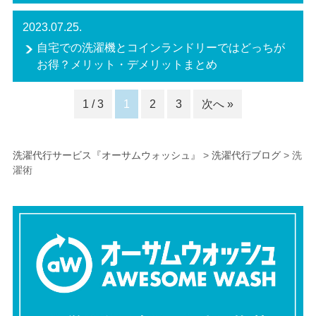
2023.07.25.
自宅での洗濯機とコインランドリーではどっちが
お得？メリット・デメリットまとめ
1 / 3
1
2
3
次へ »
洗濯代行サービス『オーサムウォッシュ』
>
洗濯代行ブログ
>
洗
濯術