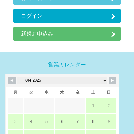
ログイン
新規お申込み
営業カレンダー
月
火
水
木
金
土
日
1
2
3
4
5
6
7
8
9