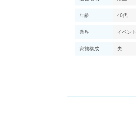
年齢
40代
業界
イベン
家族構成
夫