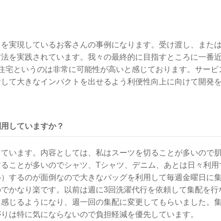
」を実現しているお客さんの事例になります。受け渡し、また
方法を実践されています。我々の最終的に目指すところに一番
合住宅というのは非常に可能性が高いと感じております。サービ
対して大きなインパクトを出せるよう利便性向上に向けて開発
利用していますか？
しています。内容としては、私はスーツを切ることが多いので
することが多いのでシャツ、Tシャツ、デニム、あとは日々利用
め）するのが面倒なので大きなバッグを利用して毎週金曜日に
のでかなり楽です。以前は週に3回洗濯代行を依頼して集配を行
に感じるようになり、週一回の集配に変更してもらいました。
がりは特に気にならないので負担軽減を優先しています。