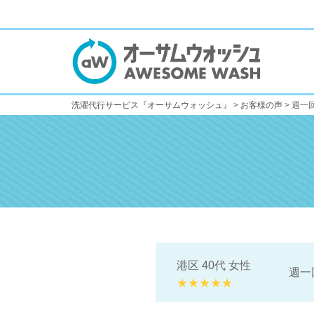
洗濯代行サービス『オーサムウォッシュ』
>
お客様の声
>
週一
港区 40代 女性
週一
★★★★★