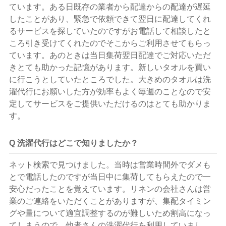
ています。ある日既存の業者から配達からの配達が遅延
したことがあり、緊急で依頼できて翌日に配達してくれ
るサービスを探していたのですがお電話して相談したと
ころ引き受けてくれたのでそこからご利用させてもらっ
ています。あのときは当日集荷翌日配達でご対応いただ
きとても助かった記憶があります。新しいタオルを買い
に行こうとしていたところでした。大きめのタオルは洗
濯代行にお願いした方が効率もよく毎週のことなので安
定してサービスをご提供いただけるのはとても助かりま
す。
Q 洗濯代行はどこで知りましたか？
ネット検索で見つけました。当時は営業時間外でダメも
とで電話したのですが当日中に集荷してもらえたので一
安心だったことを覚えています。リネンの会社さんは営
業のご連絡をいただくことがありますが、集配タイミン
グや量について適宜調整するのが難しいため割高になっ
てしまうので、他者さんの洗濯代行を利用していまし