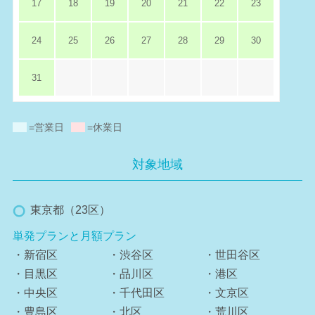
17
18
19
20
21
22
23
24
25
26
27
28
29
30
31
=営業日
=休業日
対象地域
東京都（23区）
単発プランと月額プラン
・新宿区
・渋谷区
・世田谷区
・目黒区
・品川区
・港区
・中央区
・千代田区
・文京区
・豊島区
・北区
・荒川区