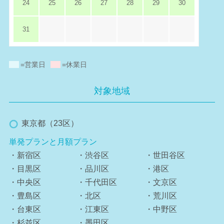
24
25
26
27
28
29
30
31
=営業日
=休業日
対象地域
東京都（23区）
単発プランと月額プラン
・新宿区
・渋谷区
・世田谷区
・目黒区
・品川区
・港区
・中央区
・千代田区
・文京区
・豊島区
・北区
・荒川区
・台東区
・江東区
・中野区
・杉並区
・墨田区