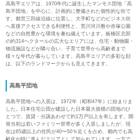
高島平エリアは、1970年代に誕生したマンモス団地「高
島平団地」を中心に、計画的に整備された個性的な街で
す。都営三田線沿線に位置し、大手町などのビジネス街
へ直接アクセスできる利便性と、荒川河川敷や赤塚公園
などの自然豊かな環境を兼ね備えています。板橋区北部
の約314ヘクタールの広大なエリアには、住宅・動物園・
物流施設などが隣り合い、子育て世帯から高齢者まで
様々な年代が暮らしています。高島平エリアの多彩な顔
は、以下のランドマークからも見えてきます。
高島平団地
高島平団地への入居は、1972年（昭和47年）に始まりま
した。日本住宅公団が建設した日本最大規模の団地のひ
とつで、賃貸・分譲あわせて約1万戸以上を有します。開
発当初は若いファミリー世帯が多く入居しましたが、現
在は65歳以上の住民が40〜50％近くを占め、都内でも高
齢化が特に進んだエリアとして知られています。一方で