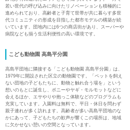
若い世代の呼び込みに向けたリノベーションも積極的に
進められており、高齢者と子育て世帯が共に暮らす多世
代コミュニティの形成を目指した都市モデルの構築が続
いています。団地内には6つの商店街があり、スーパーや
病院なども揃う生活利便性の高い環境です。
こども動物園 高島平分園
高島平団地に隣接する「こども動物園 高島平分園」は、
1979年に開設された区立の動物園です。「ペットを飼え
ない団地の子どもたちに、動物と触れ合う場を」という
想いのもとに誕生し、ポニーやヤギ・モルモットなどに
会えるほか、エサやりや抱っこ体験などのプログラムも
充実しています。入園料は無料で、平日・休日を問わず
親子連れが多く訪れます。高齢者が多い高島平団地のな
かにあって、子どもたちの歓声が響くこの場所は、地域
に欠かせない憩いの空間となっています。