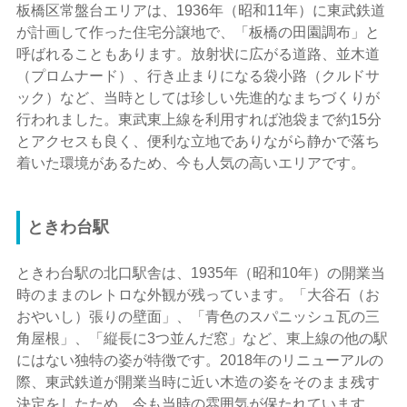
板橋区常盤台エリアは、1936年（昭和11年）に東武鉄道
が計画して作った住宅分譲地で、「板橋の田園調布」と
呼ばれることもあります。放射状に広がる道路、並木道
（プロムナード）、行き止まりになる袋小路（クルドサ
ック）など、当時としては珍しい先進的なまちづくりが
行われました。東武東上線を利用すれば池袋まで約15分
とアクセスも良く、便利な立地でありながら静かで落ち
着いた環境があるため、今も人気の高いエリアです。
ときわ台駅
ときわ台駅の北口駅舎は、1935年（昭和10年）の開業当
時のままのレトロな外観が残っています。「大谷石（お
おやいし）張りの壁面」、「青色のスパニッシュ瓦の三
角屋根」、「縦長に3つ並んだ窓」など、東上線の他の駅
にはない独特の姿が特徴です。2018年のリニューアルの
際、東武鉄道が開業当時に近い木造の姿をそのまま残す
決定をしたため、今も当時の雰囲気が保たれています。