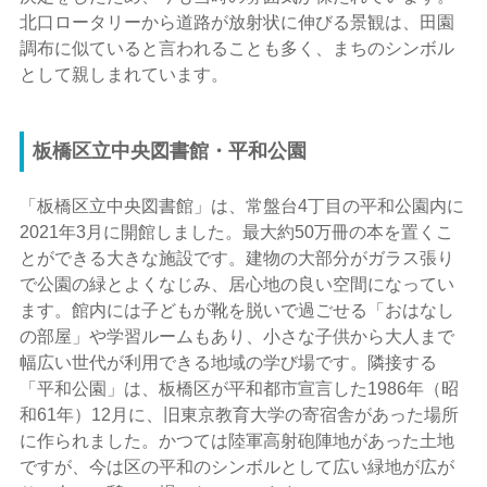
北口ロータリーから道路が放射状に伸びる景観は、田園
調布に似ていると言われることも多く、まちのシンボル
として親しまれています。
板橋区立中央図書館・平和公園
「板橋区立中央図書館」は、常盤台4丁目の平和公園内に
2021年3月に開館しました。最大約50万冊の本を置くこ
とができる大きな施設です。建物の大部分がガラス張り
で公園の緑とよくなじみ、居心地の良い空間になってい
ます。館内には子どもが靴を脱いで過ごせる「おはなし
の部屋」や学習ルームもあり、小さな子供から大人まで
幅広い世代が利用できる地域の学び場です。隣接する
「平和公園」は、板橋区が平和都市宣言した1986年（昭
和61年）12月に、旧東京教育大学の寄宿舎があった場所
に作られました。かつては陸軍高射砲陣地があった土地
ですが、今は区の平和のシンボルとして広い緑地が広が